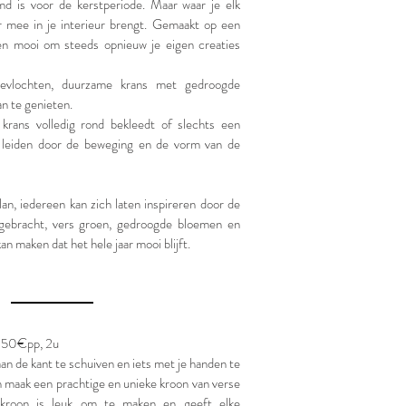
md is voor de kerstperiode. Maar waar je elk
r mee in je interieur brengt. Gemaakt op een
en mooi om steeds opnieuw je eigen creaties
vlochten, duurzame krans met gedroogde
an te genieten.
 krans volledig rond bekleedt of slechts een
 leiden door de beweging en de vorm van de
lan, iedereen kan zich laten inspireren door de
egebracht, vers groen, gedroogde bloemen en
an maken dat het hele jaar mooi blijft.
0€pp, 2u
aan de kant te schuiven en iets met je handen te
n maak een prachtige en unieke kroon van verse
kroon is leuk om te maken en geeft elke