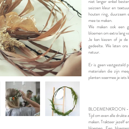
niet langer enkel beste
seizoen kleur en textuu
houten ring, duurzaam 
mee te maken.
We maken ook een ge
bloemen om extra lang v
Je kan kiezen of je de
gedeelte. We laten ons
natuur.
Er is geen vastgesteld p
materialen die zijn me
planten waarmee je iets k
BLOEMENKROON - 5
Tijd om even alle drukte 
maken. Trakteer jezelf e
bloemen. Een bloemen