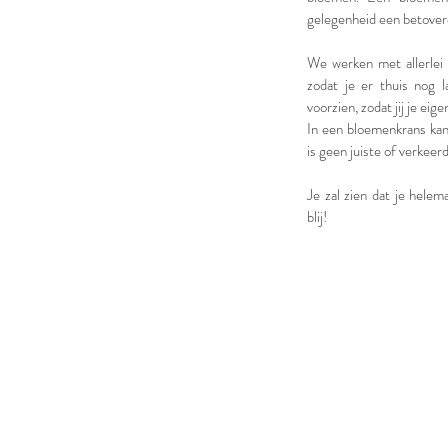
gelegenheid een betovere
We werken met allerlei
zodat je er thuis nog l
voorzien, zodat jij je ei
In een bloemenkrans kan 
is geen juiste of verkeer
Je zal zien dat je hele
blij!