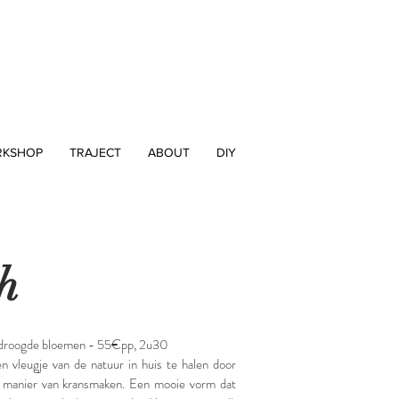
KSHOP
TRAJECT
ABOUT
DIY
h
ogde bloemen - 55€pp, 2u30
en vleugje van de natuur in huis te halen door
 manier van kransmaken. Een mooie vorm dat