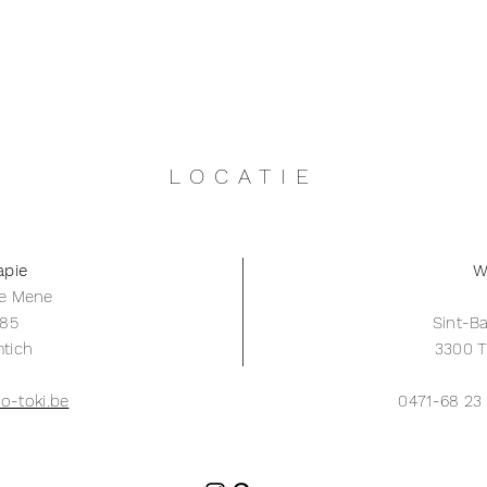
LOCATIE
apie
W
De Mene
785
Sint-Ba
tich
3300 T
o-toki.be
0471-68 23