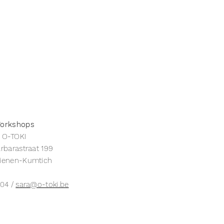
orkshops
O-TOKI
rbarastraat 199
ienen-Kumtich
 04 /
sara@o-toki.be