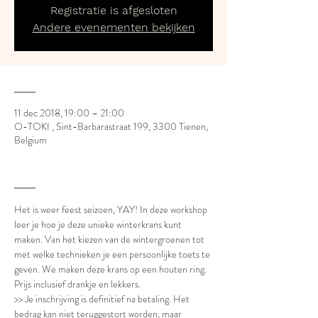
Registratie is afgesloten
Andere evenementen bekijken
___
11 dec 2018, 19:00 – 21:00
O-TOKI , Sint-Barbarastraat 199, 3300 Tienen,
Belgium
___
Het is weer feest seizoen, YAY! In deze workshop 
leer je hoe je deze unieke winterkrans kunt 
maken. Van het kiezen van de wintergroenen tot 
met welke technieken je een persoonlijke toets te 
geven. We maken deze krans op een houten ring.
Prijs inclusief drankje en lekkers.
>> Je inschrijving is definitief na betaling. Het 
bedrag kan niet teruggestort worden, maar 