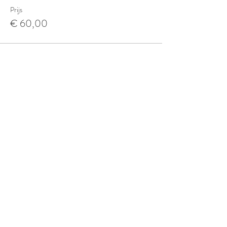
Prijs
€ 60,00
LOCATIE
Beeldende Therapie
Huisartsenpraktijk De Mene
Leuvenselaan 785
3300 Tienen-Kumtich
0471-68 23 04
/
sara@o-toki.be
Workshops