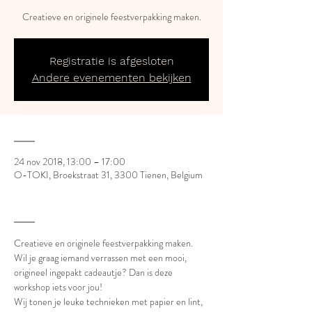
Creatieve en originele feestverpakking maken.
Registratie is afgesloten
Andere evenementen bekijken
___
24 nov 2018, 13:00 – 17:00
O-TOKI, Broekstraat 31, 3300 Tienen, Belgium
___
Creatieve en originele feestverpakking maken.
Wil je graag iemand verrassen met een mooi, 
origineel ingepakt cadeautje? Dan is deze 
workshop iets voor jou!
Wij tonen je leuke technieken met papier en lint, 