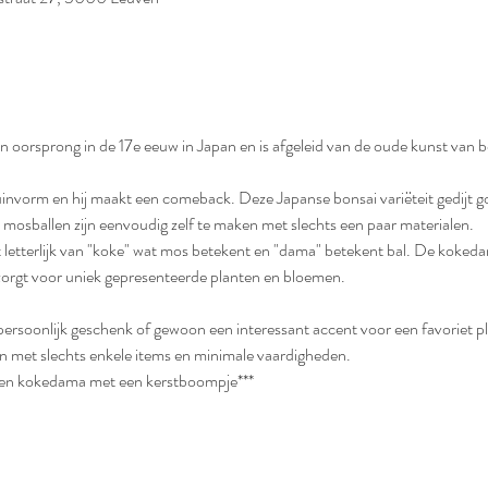
oorsprong in de 17e eeuw in Japan en is afgeleid van de oude kunst van bo
vorm en hij maakt een comeback. Deze Japanse bonsai variëteit gedijt g
 mosballen zijn eenvoudig zelf te maken met slechts een paar materialen.
letterlijk van "koke" wat mos betekent en "dama" betekent bal. De kokeda
orgt voor uniek gepresenteerde planten en bloemen.
rsoonlijk geschenk of gewoon een interessant accent voor een favoriet pl
 met slechts enkele items en minimale vaardigheden.
een kokedama met een kerstboompje***