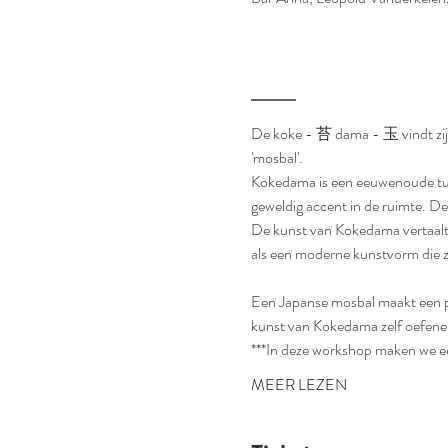
___
De koke - 苔 dama - 玉 vindt zijn 
'mosbal'.
Kokedama is een eeuwenoude tuin
geweldig accent in de ruimte. De
De kunst van Kokedama vertaalt 
als een moderne kunstvorm die z
Een Japanse mosbal maakt een pe
kunst van Kokedama zelf oefenen
***In deze workshop maken we 
MEER LEZEN