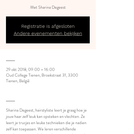
Met Sharina Degeest
Registratie is afgesloten
Andere evenementen bekijken
___
29 okt 2018, 09:00 – 16:00
Oud College Tienen, Broekstraat 31, 3300
Tienen, België
___
Sharina Degeest, hairstyliste leert je graag hoe je 
jouw haar zelf leuk kan opsteken en vlechten. Ze 
leert je trucjes en leuke technieken die je nadien 
zelf kan toepassen. We leren verschillende 