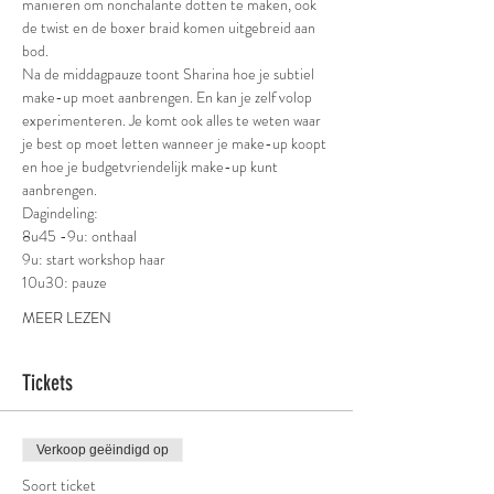
manieren om nonchalante dotten te maken, ook 
de twist en de boxer braid komen uitgebreid aan 
bod. 
Na de middagpauze toont Sharina hoe je subtiel 
make-up moet aanbrengen. En kan je zelf volop 
experimenteren. Je komt ook alles te weten waar 
je best op moet letten wanneer je make-up koopt 
en hoe je budgetvriendelijk make-up kunt 
aanbrengen.
Dagindeling:
8u45 -9u: onthaal
9u: start workshop haar
10u30: pauze
MEER LEZEN
Tickets
Verkoop geëindigd op
Soort ticket