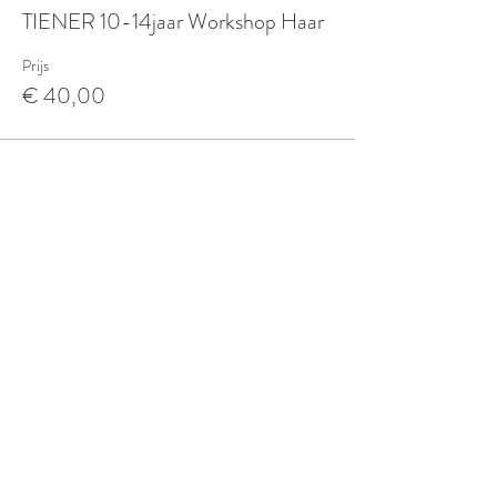
TIENER 10-14jaar Workshop Haar
Prijs
€ 40,00
LOCATIE
Beeldende Therapie
Huisartsenpraktijk De Mene
Leuvenselaan 785
3300 Tienen-Kumtich
0471-68 23 04
/
sara@o-toki.be