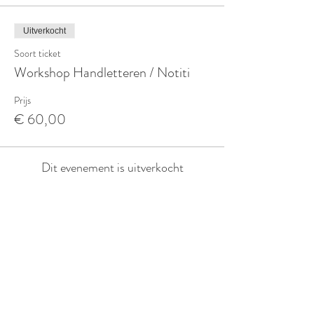
Uitverkocht
Soort ticket
Workshop Handletteren / Notiti
Prijs
€ 60,00
Dit evenement is uitverkocht
LOCATIE
Beeldende Therapie
Huisartsenpraktijk De Mene