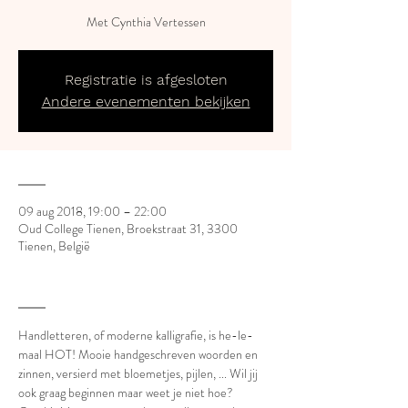
Met Cynthia Vertessen
Registratie is afgesloten
Andere evenementen bekijken
___
09 aug 2018, 19:00 – 22:00
Oud College Tienen, Broekstraat 31, 3300
Tienen, België
___
Handletteren, of moderne kalligrafie, is he-le-
maal HOT! Mooie handgeschreven woorden en 
zinnen, versierd met bloemetjes, pijlen, ... Wil jij 
ook graag beginnen maar weet je niet hoe? 