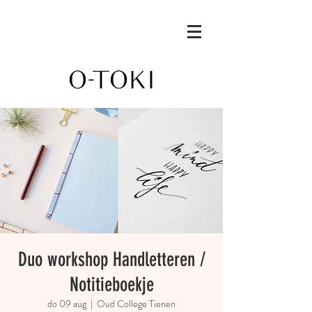
Duo workshop Handletteren /
Notitieboekje
do 09 aug
  |  
Oud College Tienen